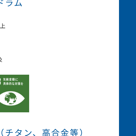
ドラム
上
及
（チタン、高合金等）